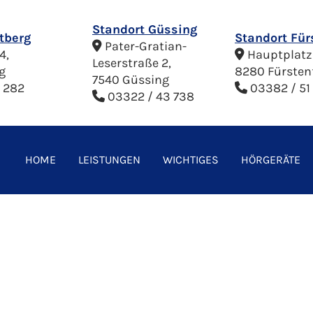
Standort Güssing
tberg
Standort Für
Pater-Gratian-

4,
Hauptplatz

Leserstraße 2,
g
8280 Fürsten
7540 Güssing
 282
03382 / 51 

03322 / 43 738

HOME
LEISTUNGEN
WICHTIGES
HÖRGERÄTE