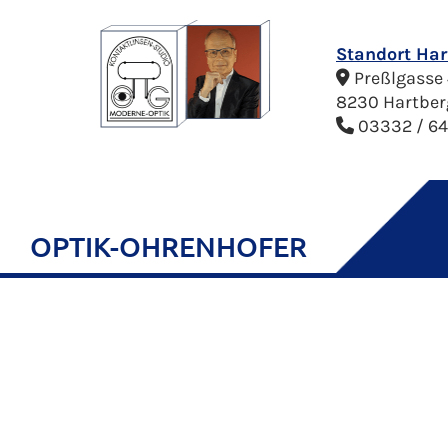
Standort Har
Preßlgasse 

8230 Hartber
03332 / 64

OPTIK-OHRENHOFER